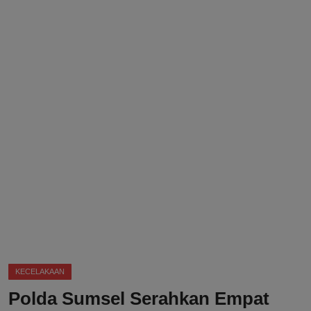
DMCA
Politik
Ekonomi
Internasional
Teknologi
Hiburan
Kesehatan
Otomotif
KECELAKAAN
Polda Sumsel Serahkan Empat