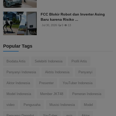
FCC Blokir Robot dan Inverter Asing
Baru karena Risiko ...
Jul 30, 2026
0
13
Popular Tags
Biodata Artis
Selebriti Indonesia
Profil Artis
Penyanyi Indonesia
Aktris Indonesia
Penyanyi
Aktor Indonesia
Presenter
YouTuber Indonesia
Model Indonesia
Member JKT48
Pemeran Indonesia
video
Pengusaha
Musisi Indonesia
Model
Penyanyi Dangdut
YouTuber
quiz
Aktor