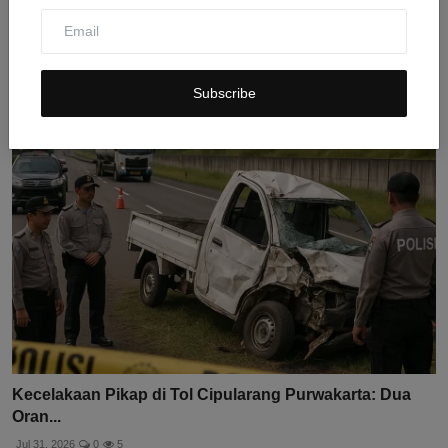
Kecelakaan Honda Beat di Cirebon: Motor Oleng di
Jalan ...
Jul 31, 2026
0
9
Subscribe
Kecelakaan Pikap di Tol Cipularang Purwakarta: Dua
Oran...
Jul 31, 2026
0
5