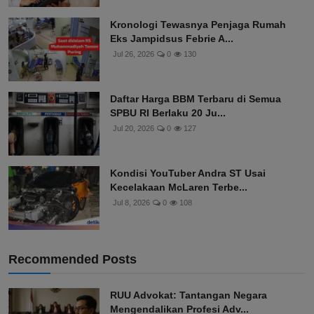
Kronologi Tewasnya Penjaga Rumah
Eks Jampidsus Febrie A...
Jul 26, 2026
0
130
Daftar Harga BBM Terbaru di Semua
SPBU RI Berlaku 20 Ju...
Jul 20, 2026
0
127
Kondisi YouTuber Andra ST Usai
Kecelakaan McLaren Terbe...
Jul 8, 2026
0
108
Recommended Posts
RUU Advokat: Tantangan Negara
Mengendalikan Profesi Adv...