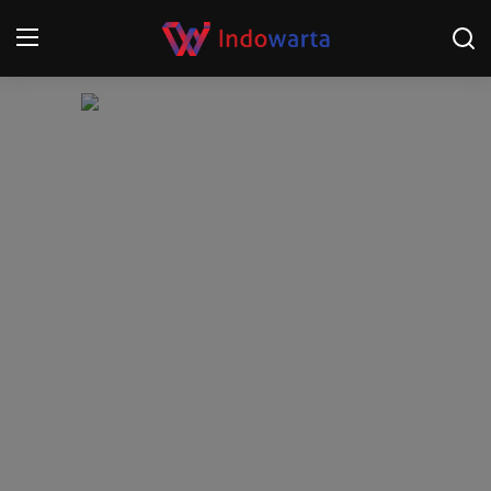
Login
Register
Home
Kompetisi Sepak Bola 2025/2026
Contact
About
Disclaimer
Peristiwa