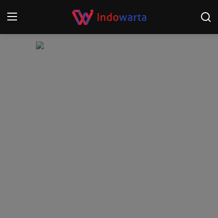
Login
Register
Home
Kompetisi Sepak Bola 2025/2026
Contact
About
Disclaimer
Peristiwa