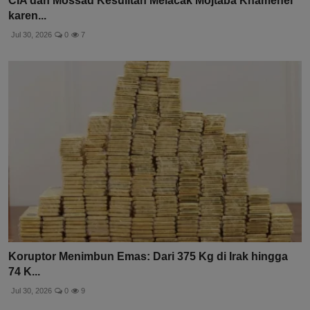
CIA dan Mossad Kesulitan Melacak Mojtaba Khamenei
karen...
Jul 30, 2026
0
7
Koruptor Menimbun Emas: Dari 375 Kg di Irak hingga
74 K...
Jul 30, 2026
0
9