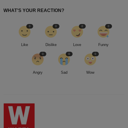
WHAT'S YOUR REACTION?
0
0
0
0
Like
Dislike
Love
Funny
0
0
0
Angry
Sad
Wow