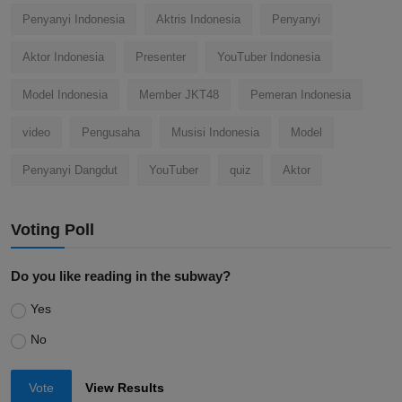
Penyanyi Indonesia
Aktris Indonesia
Penyanyi
Aktor Indonesia
Presenter
YouTuber Indonesia
Model Indonesia
Member JKT48
Pemeran Indonesia
video
Pengusaha
Musisi Indonesia
Model
Penyanyi Dangdut
YouTuber
quiz
Aktor
Voting Poll
Do you like reading in the subway?
Yes
No
Vote
View Results