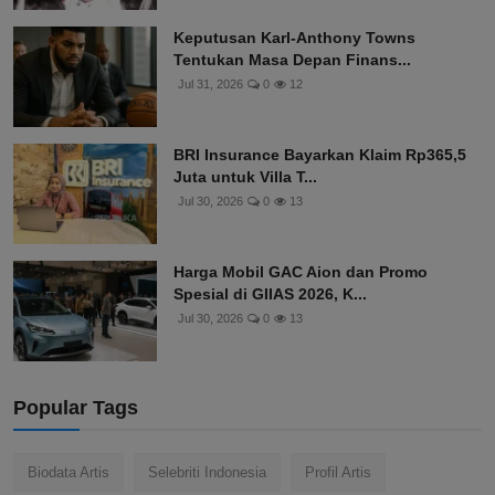
Keputusan Karl-Anthony Towns
Tentukan Masa Depan Finans...
Jul 31, 2026
0
12
BRI Insurance Bayarkan Klaim Rp365,5
Juta untuk Villa T...
Jul 30, 2026
0
13
Harga Mobil GAC Aion dan Promo
Spesial di GIIAS 2026, K...
Jul 30, 2026
0
13
Popular Tags
Biodata Artis
Selebriti Indonesia
Profil Artis