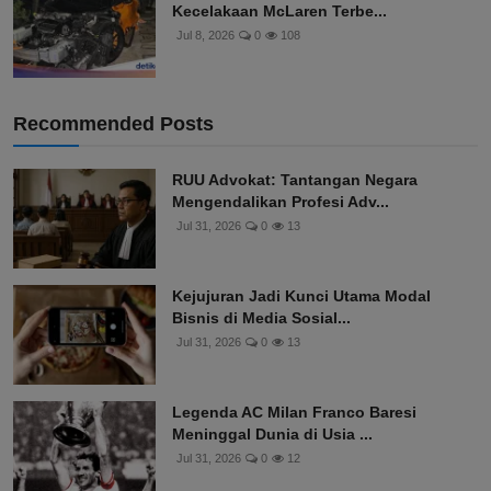
Kecelakaan McLaren Terbe...
Jul 8, 2026
0
108
Recommended Posts
RUU Advokat: Tantangan Negara
Mengendalikan Profesi Adv...
Jul 31, 2026
0
13
Kejujuran Jadi Kunci Utama Modal
Bisnis di Media Sosial...
Jul 31, 2026
0
13
Legenda AC Milan Franco Baresi
Meninggal Dunia di Usia ...
Jul 31, 2026
0
12