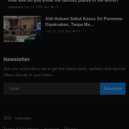
How well do you know the famous places in the world?
dailynews
Feb 18, 2025
0
70
Ahli Hukum Sebut Kasus Sri Purnomo
Dipaksakan, Tanpa Me...
Apr 15, 2026
0
69
Newsletter
Join our subscribers list to get the latest news, updates and special
offers directly in your inbox
Subscribe
2025 - Indowarta
Terms & Conditions
Support
Privacy