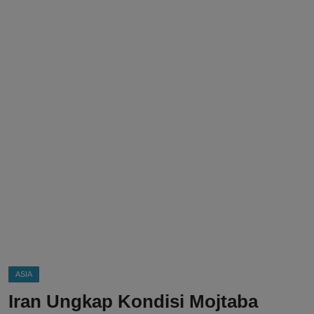
DMCA
Politik
Ekonomi
Internasional
Teknologi
Hiburan
Kesehatan
Otomotif
ASIA
Iran Ungkap Kondisi Mojtaba