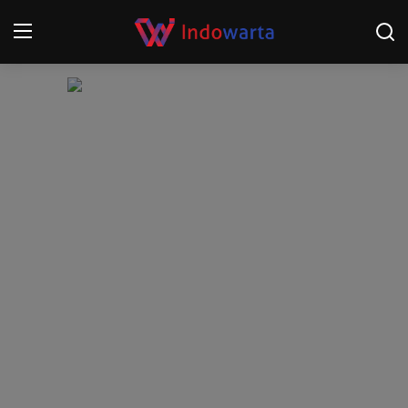
Login
Register
Home
Kompetisi Sepak Bola 2025/2026
Contact
About
Disclaimer
Peristiwa