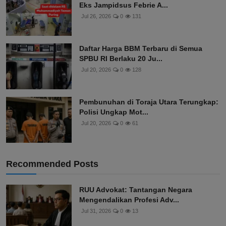
Eks Jampidsus Febrie A...
Jul 26, 2026
0
131
Daftar Harga BBM Terbaru di Semua
SPBU RI Berlaku 20 Ju...
Jul 20, 2026
0
128
Pembunuhan di Toraja Utara Terungkap:
Polisi Ungkap Mot...
Jul 20, 2026
0
61
Recommended Posts
RUU Advokat: Tantangan Negara
Mengendalikan Profesi Adv...
Jul 31, 2026
0
13