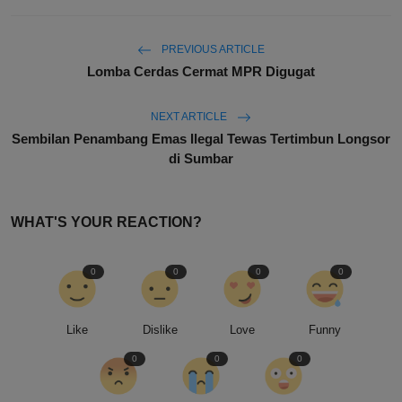
PREVIOUS ARTICLE
Lomba Cerdas Cermat MPR Digugat
NEXT ARTICLE
Sembilan Penambang Emas Ilegal Tewas Tertimbun Longsor
di Sumbar
WHAT'S YOUR REACTION?
0
0
0
0
Like
Dislike
Love
Funny
0
0
0