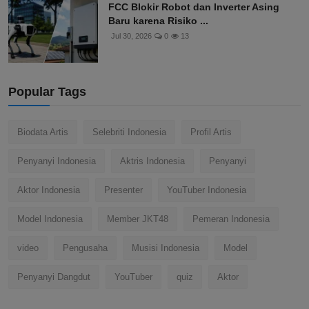
FCC Blokir Robot dan Inverter Asing
Baru karena Risiko ...
Jul 30, 2026
0
13
Popular Tags
Biodata Artis
Selebriti Indonesia
Profil Artis
Penyanyi Indonesia
Aktris Indonesia
Penyanyi
Aktor Indonesia
Presenter
YouTuber Indonesia
Model Indonesia
Member JKT48
Pemeran Indonesia
video
Pengusaha
Musisi Indonesia
Model
Penyanyi Dangdut
YouTuber
quiz
Aktor