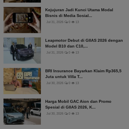
Kejujuran Jadi Kunci Utama Modal
Bisnis di Media Sosial...
Jul 31, 2026
0
13
Leapmotor Debut di GIIAS 2026 dengan
Model B10 dan C10,...
Jul 31, 2026
0
13
BRI Insurance Bayarkan Klaim Rp365,5
Juta untuk Villa T...
Jul 30, 2026
0
13
Harga Mobil GAC Aion dan Promo
Spesial di GIIAS 2026, K...
Jul 30, 2026
0
13