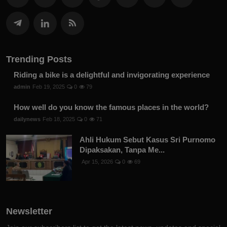
Trending Posts
Riding a bike is a delightful and invigorating experience
admin
Feb 19, 2025
0
79
How well do you know the famous places in the world?
dailynews
Feb 18, 2025
0
71
Ahli Hukum Sebut Kasus Sri Purnomo
Dipaksakan, Tanpa Me...
Apr 15, 2026
0
69
Newsletter