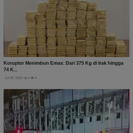
Koruptor Menimbun Emas: Dari 375 Kg di Irak hingga
74 K...
Jul 30, 2026
0
9