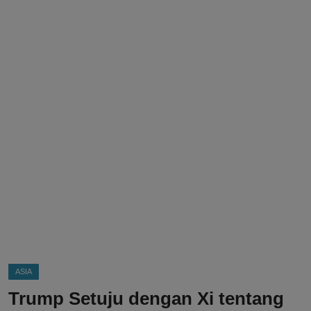
DMCA
Politik
Ekonomi
Internasional
Teknologi
Hiburan
Kesehatan
Otomotif
ASIA
Trump Setuju dengan Xi tentang