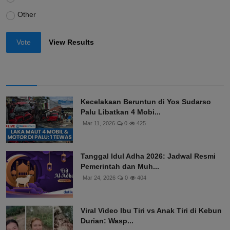
Other
Vote
View Results
Kecelakaan Beruntun di Yos Sudarso
Palu Libatkan 4 Mobi...
Mar 11, 2026
0
425
Tanggal Idul Adha 2026: Jadwal Resmi
Pemerintah dan Muh...
Mar 24, 2026
0
404
Viral Video Ibu Tiri vs Anak Tiri di Kebun
Durian: Wasp...