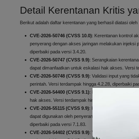
Detail Kerentanan Kritis y
Berikut adalah daftar kerentanan yang berhasil diatasi ole
CVE-2026-50746 (CVSS 10.0)
: Kerentanan kontrol 
penyerang dengan akses jaringan melakukan injeksi pe
diperbaiki pada versi 3.4.20.
CVE-2026-50747 (CVSS 9.9)
: Serangkaian kerentanan
dapat dimanfaatkan untuk eskalasi hak akses. Versi te
CVE-2026-50748 (CVSS 9.9)
: Validasi input yang ti
perintah. Versi terdampak hingga 4.2.28, diperbaiki pad
CVE-2026-54400 (CVSS 9.1)
: Kerentanan kontrol ak
hak akses. Versi terdampak hingga 4.2.28, diperbaiki 
CVE-2026-55115 (CVSS 9.9)
: Kerentanan Server-Sid
dapat digunakan oleh penyerang dengan akses rendah 
diperbaiki pada versi 7.1.83.
CVE-2026-54402 (CVSS 9.9)
: Validasi input yang ti