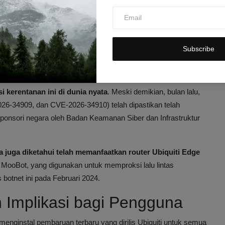
kses pada UniFi OS yang memungkinkan perubahan tidak sah
, diperbaiki pada versi 5.1.19.
si di Lapangan Namun
Subscribe
i kerentanan ini di dunia nyata
. Meski demikian, bulan lalu,
026-34909, dan CVE-2026-34910) telah dipastikan telah
ponsori negara oleh Badan Keamanan Siber dan Infrastruktur
a juga diketahui telah memanfaatkan router Ubiquiti Edge
ooBot, yang digunakan untuk memproksi lalu lintas
otnet ini pada Februari 2024.
Implikasi bagi Pengguna
nginstal pembaruan terbaru yang dirilis Ubiquiti untuk semua