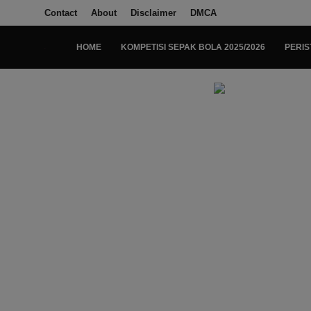
Contact
About
Disclaimer
DMCA
HOME
KOMPETISI SEPAK BOLA 2025/2026
PERIS
Login
Register
Home
Kompetisi Sepak Bola 2025/2026
Contact
About
Disclaimer
Peristiwa