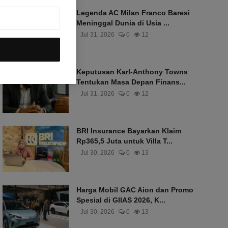
Legenda AC Milan Franco Baresi
Meninggal Dunia di Usia ...
Jul 31, 2026
0
12
Keputusan Karl-Anthony Towns
Tentukan Masa Depan Finans...
Jul 31, 2026
0
12
BRI Insurance Bayarkan Klaim
Rp365,5 Juta untuk Villa T...
Jul 30, 2026
0
13
Harga Mobil GAC Aion dan Promo
Spesial di GIIAS 2026, K...
Jul 30, 2026
0
13