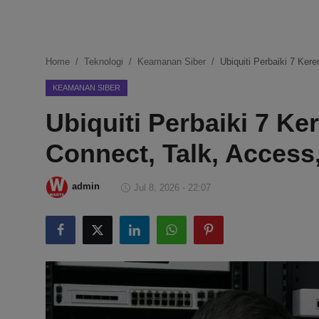
DMCA
Politik
Home
Teknologi
Keamanan Siber
Ubiquiti Perbaiki 7 Ker
Ekonomi
KEAMANAN SIBER
Ubiquiti Perbaiki 7 Ker
Internasional
Connect, Talk, Access
Teknologi
Hiburan
admin
Jul 8, 2026 - 22:07
Kesehatan
Otomotif