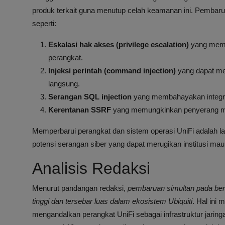
produk terkait guna menutup celah keamanan ini. Pembarua
seperti:
Eskalasi hak akses (privilege escalation)
yang memu
perangkat.
Injeksi perintah (command injection)
yang dapat me
langsung.
Serangan SQL injection
yang membahayakan integrit
Kerentanan SSRF
yang memungkinkan penyerang mel
Memperbarui perangkat dan sistem operasi UniFi adalah 
potensi serangan siber yang dapat merugikan institusi mau
Analisis Redaksi
Menurut pandangan redaksi,
pembaruan simultan pada berb
tinggi dan tersebar luas dalam ekosistem Ubiquiti
. Hal ini
mengandalkan perangkat UniFi sebagai infrastruktur jari