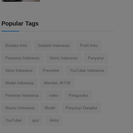
Popular Tags
Biodata Artis
Selebriti Indonesia
Profil Artis
Penyanyi Indonesia
Aktris Indonesia
Penyanyi
Aktor Indonesia
Presenter
YouTuber Indonesia
Model Indonesia
Member JKT48
Pemeran Indonesia
video
Pengusaha
Musisi Indonesia
Model
Penyanyi Dangdut
YouTuber
quiz
Aktor