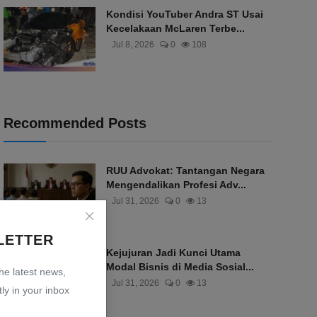
Kondisi YouTuber Andra ST Usai
Kecelakaan McLaren Terbe...
Jul 8, 2026
0
108
Recommended Posts
RUU Advokat: Tantangan Negara
Mengendalikan Profesi Adv...
Jul 31, 2026
0
13
LETTER
Kejujuran Jadi Kunci Utama
Modal Bisnis di Media Sosial...
the latest news,
Jul 31, 2026
0
13
ly in your inbox