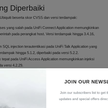
ang Diperbaiki
h Ubiquiti beserta skor CVSS dan versi terdampak:
akses yang salah pada UniFi Connect Application memungkinkan
rintah pada perangkat host. Versi terdampak hingga 3.4.16,
 SQL injection terautentikasi pada UniFi Talk Application yang
rdampak hingga 5.1.2, diperbaiki pada versi 5.2.2.
dak tepat pada UniFi Access Application memungkinkan injeksi
a versi 4.2.29.
ses pada UniFi Access Application yang memungkinkan eskalasi
pada versi 4.2.29.
JOIN OUR NEWS
e Request Forgery (SSRF) pada UniFi Protect Application yang
untuk eskalasi hak akses. Versi terdampak hingga 7.1.77,
Join our subscribers list to get 
updates and special offers direct
dak tepat pada UniFi OS memungkinkan injeksi perintah. Versi