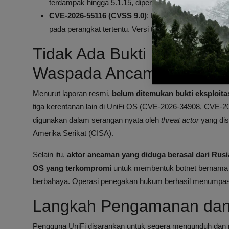
terdampak hingga 5.1.15, diperbaiki pada versi 5.1.19.
CVE-2026-55116 (CVSS 9.0)
: Kerentanan kontrol a
pada perangkat tertentu. Versi terdampak hingga 5.1.15
Tidak Ada Bukti Eksploita
Waspada Ancaman Lain
Menurut laporan resmi,
belum ditemukan bukti eksploitas
tiga kerentanan lain di UniFi OS (CVE-2026-34908, CVE-2
digunakan dalam serangan nyata oleh
threat actor
yang dis
Amerika Serikat (CISA).
Selain itu,
aktor ancaman yang diduga berasal dari Rusi
OS yang terkompromi
untuk membentuk botnet bernama M
berbahaya. Operasi penegakan hukum berhasil menumpas b
Langkah Pengamanan dan 
Pengguna UniFi disarankan untuk segera mengunduh dan me