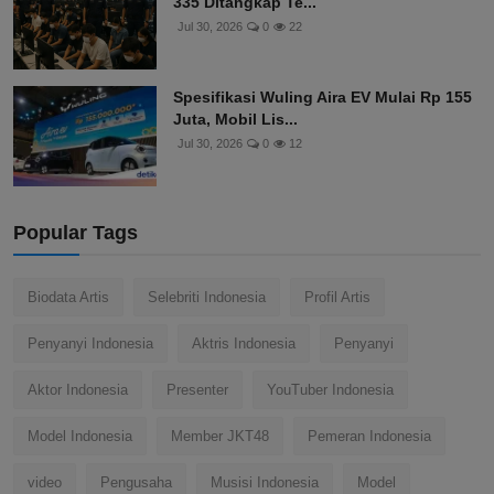
335 Ditangkap Te...
Jul 30, 2026
0
22
Spesifikasi Wuling Aira EV Mulai Rp 155
Juta, Mobil Lis...
Jul 30, 2026
0
12
Popular Tags
Biodata Artis
Selebriti Indonesia
Profil Artis
Penyanyi Indonesia
Aktris Indonesia
Penyanyi
Aktor Indonesia
Presenter
YouTuber Indonesia
Model Indonesia
Member JKT48
Pemeran Indonesia
video
Pengusaha
Musisi Indonesia
Model