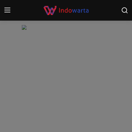
Login
Register
Home
Kompetisi Sepak Bola 2025/2026
Contact
About
Disclaimer
Peristiwa