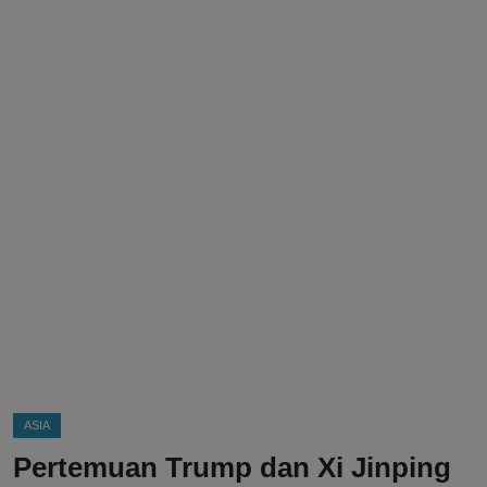
DMCA
Politik
Ekonomi
Internasional
Teknologi
Hiburan
Kesehatan
Otomotif
ASIA
Pertemuan Trump dan Xi Jinping