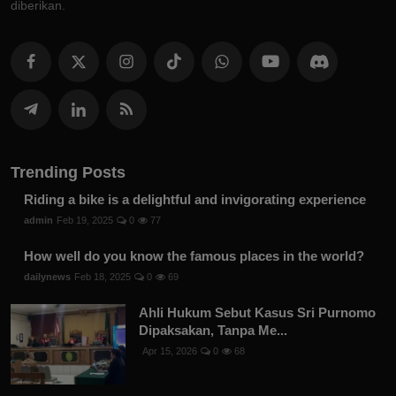
diberikan.
Trending Posts
Riding a bike is a delightful and invigorating experience
admin
Feb 19, 2025
0
77
How well do you know the famous places in the world?
dailynews
Feb 18, 2025
0
69
Ahli Hukum Sebut Kasus Sri Purnomo
Dipaksakan, Tanpa Me...
Apr 15, 2026
0
68