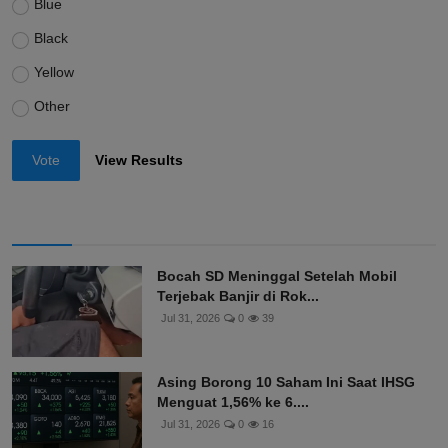
Blue
Black
Yellow
Other
Vote
View Results
Bocah SD Meninggal Setelah Mobil
Terjebak Banjir di Rok...
Jul 31, 2026
0
39
Asing Borong 10 Saham Ini Saat IHSG
Menguat 1,56% ke 6....
Jul 31, 2026
0
16