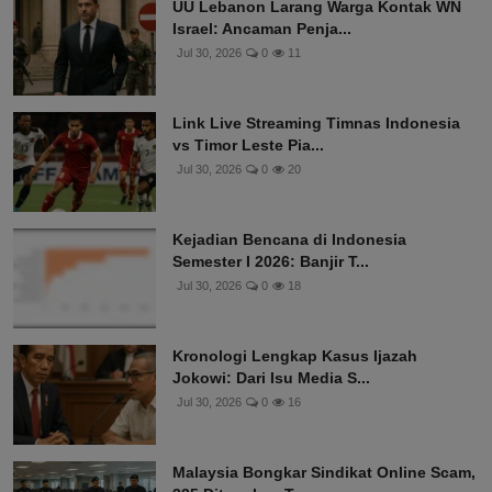
UU Lebanon Larang Warga Kontak WN
Israel: Ancaman Penja...
Jul 30, 2026
0
11
Link Live Streaming Timnas Indonesia
vs Timor Leste Pia...
Jul 30, 2026
0
20
Kejadian Bencana di Indonesia
Semester I 2026: Banjir T...
Jul 30, 2026
0
18
Kronologi Lengkap Kasus Ijazah
Jokowi: Dari Isu Media S...
Jul 30, 2026
0
16
Malaysia Bongkar Sindikat Online Scam,