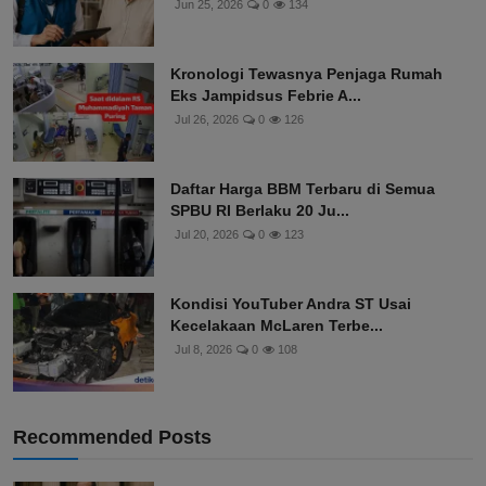
Jun 25, 2026
0
134
Kronologi Tewasnya Penjaga Rumah
Eks Jampidsus Febrie A...
Jul 26, 2026
0
126
Daftar Harga BBM Terbaru di Semua
SPBU RI Berlaku 20 Ju...
Jul 20, 2026
0
123
Kondisi YouTuber Andra ST Usai
Kecelakaan McLaren Terbe...
Jul 8, 2026
0
108
Recommended Posts