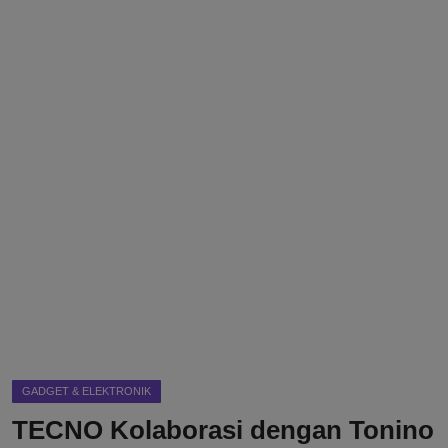
DMCA
Politik
Ekonomi
Internasional
Teknologi
Hiburan
Kesehatan
Otomotif
GADGET & ELEKTRONIK
TECNO Kolaborasi dengan Tonino