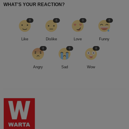
WHAT'S YOUR REACTION?
0
0
0
0
Like
Dislike
Love
Funny
0
0
0
Angry
Sad
Wow