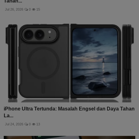
Tahan...
Jul 26, 2026
0
15
iPhone Ultra Tertunda: Masalah Engsel dan Daya Tahan
La...
Jul 24, 2026
0
13