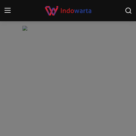
Login
Register
Home
Kompetisi Sepak Bola 2025/2026
Contact
About
Disclaimer
Peristiwa