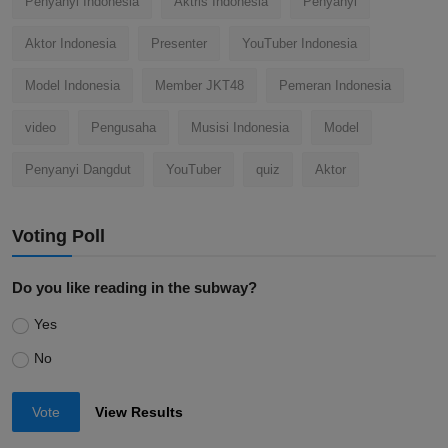
Penyanyi Indonesia
Aktris Indonesia
Penyanyi
Aktor Indonesia
Presenter
YouTuber Indonesia
Model Indonesia
Member JKT48
Pemeran Indonesia
video
Pengusaha
Musisi Indonesia
Model
Penyanyi Dangdut
YouTuber
quiz
Aktor
Voting Poll
Do you like reading in the subway?
Yes
No
Vote
View Results